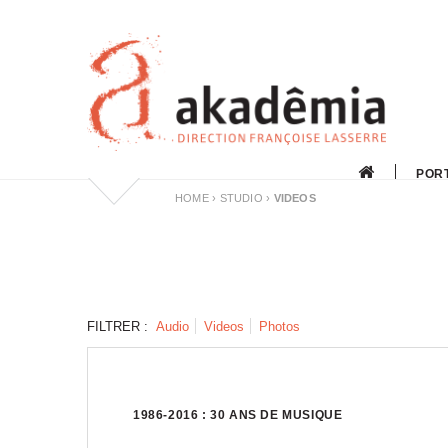
Skip
to
content
POR
HOME
›
STUDIO
›
VIDEOS
FILTRER :
Audio
Videos
Photos
1986-2016 : 30 ANS DE MUSIQUE